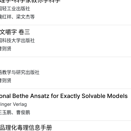
理学-科学家教你学科学
中国轻工业出版社
 魏红祥、梁文杰等
文嚼字 卷三
中国科技大学出版社
曹则贤
外语教学与研究出版社
曹则贤
onal Bethe Ansatz for Exactly Solvable Models
nger Verlag
 王玉鹏、曹俊鹏
品理化毒理信息手册