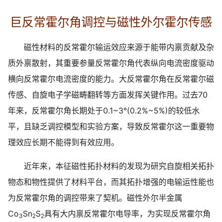
巨反常霍尔角调控与磁性外尔霍尔传感
磁性材料的反常霍尔输运效应来源于能带内禀贡献及杂
质外禀散射，其重要参量反常霍尔角代表纵向电流密度驱动
横向反常霍尔电流密度的能力。大反常霍尔角在反常霍尔磁
传感、自旋电子学磁畴翻转等方面发挥关键作用。过去70
年来，反常霍尔角长期处于0.1~3°(0.2%~5%)的较低水
平，且缺乏调控模型和实验方案，导致反常霍尔这一重要物
理效应长期不能得到有效应用。
近年来，本征磁性拓扑材料的发现为研究自旋相关拓扑
物态和物性提供了材料平台，而其拓扑增强的电输运性能也
为反常霍尔角的调控带来了契机。磁性外尔半金属
Co
Sn
S
具有大内禀反常霍尔电导率，为实现反常霍尔角
3
2
2