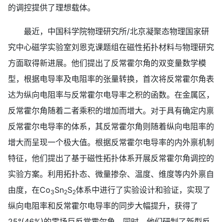
的调控提供了理想载体。
最近，中国科学院物理研究所/北京凝聚态物理国家研
究中心磁学实验室刘恩克课题组在磁性拓扑材料与物理研究
方面取得新进展。他们提出了反常霍尔角的双变量数学模
型，根据电导率及电阻率的张量转换，首次将反常霍尔角表
达为纵向电阻率与反常霍尔电导率之积的函数。在金属区，
反常霍尔角随着二者乘积的增加而增大。对于具有确定内禀
反常霍尔电导率的体系，其反常霍尔角则随着纵向电阻率的
增大而呈现一个极大值。根据反常霍尔电导率的内外禀机制
特征，他们提出了基于磁性拓扑体系开展反常霍尔角调控的
实验方案。利用拓扑态、微量掺杂、温度、维度等内外禀自
由度，在Co
Sn
S
体系中进行了实验设计和验证，实现了
3
2
2
纵向电阻率和反常霍尔电导率的同步大幅提升，获得了
25°(46%)的零场巨反常霍尔角。同时，他们研制了新型反