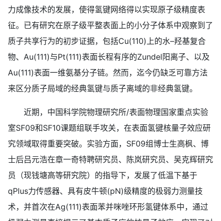
力成像技术的发展，使得氢键网络得以实现原子级精度表
征。已有研究在原子级平整表面上的小分子体系中观察到了
质子共享行为的初步证据，包括Cu(110)上的水–羟基复合
物、Au(111)与Pt(111)表面长程有序的Zundel阳离子、以及
Au(111)表面一维氨基分子链。然而，迄今仍缺乏可靠方法
来区分质子局域的经典氢键与质子离域的非经典氢键。
近期，中国科学院物理研究所/表面物理国家重点实验
室SF09和SF10课题组联手攻关，在表面氢键核量子效应研
究领域取得重要突破。实验方面，SF09组博士生高枫、博
士后吕元浩在章一奇特聘研究员、陈岚研究员、吴克辉研究
员（现钱塘高等研究院）的指导下，发展了低温下基于
qPlus力传感器、具有皮牛顿(pN)级精度的极弱力测量技
术，并首次在Ag(111)表面苯并咪唑环形氢键体系中，通过