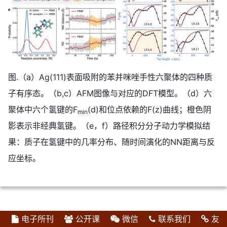
图.（a）Ag(111)表面吸附的苯并咪唑手性六聚体的四种质
子有序态。（b,c）AFM图像与对应的DFT模型。（d）六
聚体中六个氢键的F
(d)和位点依赖的F(z)曲线；橙色阴
min
影表示非经典氢键。（e，f）路径积分分子动力学模拟结
果：质子在氢键中的几率分布、随时间演化的NN距离与反
应坐标。
电子所刊
公开课
微信
联系我们
友