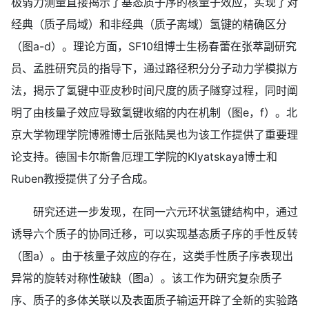
极弱力测量直接揭示了基态质子序的核量子效应，实现了对
经典（质子局域）和非经典（质子离域）氢键的精确区分
（图a-d）。理论方面，SF10组博士生杨春蕾在张萃副研究
员、孟胜研究员的指导下，通过路径积分分子动力学模拟方
法，揭示了氢键中亚皮秒时间尺度的质子隧穿过程，同时阐
明了由核量子效应导致氢键收缩的内在机制（图e，f）。北
京大学物理学院博雅博士后张陆昊也为该工作提供了重要理
论支持。德国卡尔斯鲁厄理工学院的Klyatskaya博士和
Ruben教授提供了分子合成。
研究还进一步发现，在同一六元环状氢键结构中，通过
诱导六个质子的协同迁移，可以实现基态质子序的手性反转
（图a）。由于核量子效应的存在，这类手性质子序表现出
异常的旋转对称性破缺（图a）。该工作为研究复杂质子
序、质子的多体关联以及表面质子输运开辟了全新的实验路