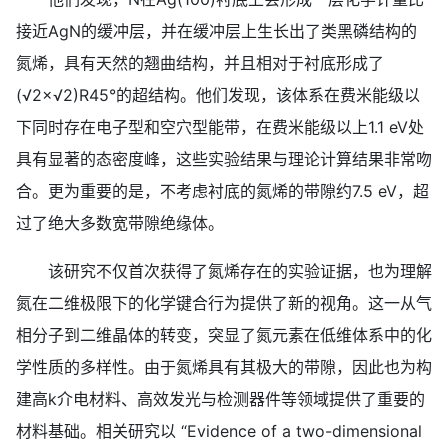
接近AgN的缓冲层，并在缓冲层上生长出了类黑磷结构的
氮烯，具有天然的翘曲结构，并且相对于衬底形成了
(√2×√2)R45°的超结构。他们发现，该体系在费米能级以
下同时存在电子型和空穴型能带，在费米能级以上1.1 eV处
具有显著的态密度峰，这些实验结果与理论计算结果非常吻
合。更为重要的是，不考虑衬底的氮烯的带隙约7.5 eV，超
过了绝大多数宽带隙绝缘体。
该研究不仅首次获得了氮烯存在的实验证据，也为理解
氮在二维极限下的化学键合行为提供了新的视角。这一从气
相分子到二维晶体的转变，突显了氮元素在低维体系中的化
学性质的多样性。由于氮烯具有其极大的带隙，因此也为构
建高k介电材料、高效发光与检测器件等领域提供了重要的
材料基础。相关研究以 “Evidence of a two-dimensional