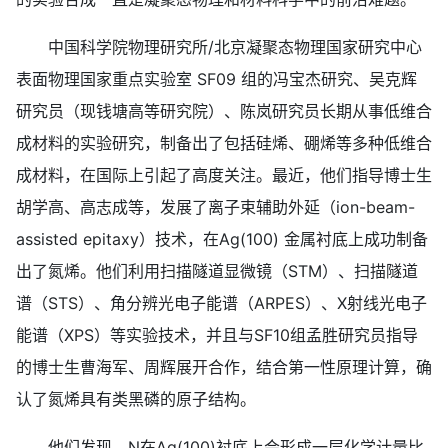
中国科学院物理研究所/北京凝聚态物理国家研究中心
表面物理国家重点实验室 SF09 组的冯宝杰研究、吴克辉
研究员（现钱塘高等研究院）、陈岚研究员长期从事低维合
成材料的实验研究，制备出了包括硅烯、硼烯等多种低维合
成材料，在国际上引起了高度关注。最近，他们指导博士生
胡学高、高志成等，发展了离子束辅助外延（ion-beam-
assisted epitaxy）技术，在Ag(100) 金属衬底上成功制备
出了氮烯。他们利用扫描隧道显微镜（STM）、扫描隧道
谱（STS）、角分辨光电子能谱（ARPES）、X射线光电子
能谱（XPS）等实验技术，并且与SF10组孟胜研究员指导
的博士生曹海军、周辉展开合作，结合第一性原理计算，确
认了氮烯具有类黑磷的原子结构。
他们发现，N在Ag(100)衬底上会形成一层化学计量比